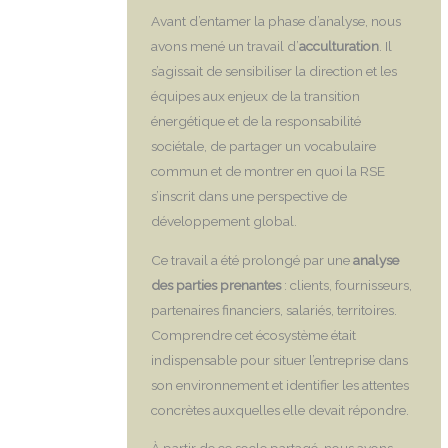
Avant d’entamer la phase d’analyse, nous
avons mené un travail d’
acculturation
. Il
s’agissait de sensibiliser la direction et les
équipes aux enjeux de la transition
énergétique et de la responsabilité
sociétale, de partager un vocabulaire
commun et de montrer en quoi la RSE
s’inscrit dans une perspective de
développement global.
Ce travail a été prolongé par une
analyse
des parties prenantes
: clients, fournisseurs,
partenaires financiers, salariés, territoires.
Comprendre cet écosystème était
indispensable pour situer l’entreprise dans
son environnement et identifier les attentes
concrètes auxquelles elle devait répondre.