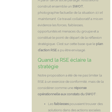
À partir de ce socle partagé, nous avons
construit ensemble un
SWOT
,
photographie factuelle de la situation
ici et
maintenant
. Ce travail collaboratif a mis en
évidence les forces, faiblesses,
opportunités et menaces du groupe et a
constitué le point de départ de la réflexion
stratégique. C’est sur cette base que le
plan
d’action RSE
a pu être envisagé.
Quand la RSE éclaire la
stratégie
Notre proposition a été de ne pas limiter la
RSE à un exercice de conformité, mais de la
considérer comme une
réponse
opérationnelle aux constats du SWOT
:
Les
faiblesses
pouvaient trouver des
solutions dans des actions sociales