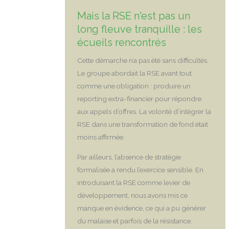
Mais la RSE n'est pas un
long fleuve tranquille : les
écueils rencontrés
Cette démarche n’a pas été sans difficultés.
Le groupe abordait la RSE avant tout
comme une obligation : produire un
reporting extra-financier pour répondre
aux appels d’offres. La volonté d’intégrer la
RSE dans une transformation de fond était
moins affirmée.
Par ailleurs, l’absence de stratégie
formalisée a rendu l’exercice sensible. En
introduisant la RSE comme levier de
développement, nous avons mis ce
manque en évidence, ce qui a pu générer
du malaise et parfois de la résistance.