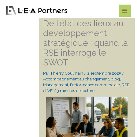
Aller
au
contenu
De l’état des lieux au
développement
stratégique : quand la
RSE interroge le
SWOT
Par
Thierry Coulmain
/
2 septembre 2025
/
Accompagnement au changement
,
blog
,
Management
,
Performance commerciale
,
RSE
et VE
/
3 minutes de lecture