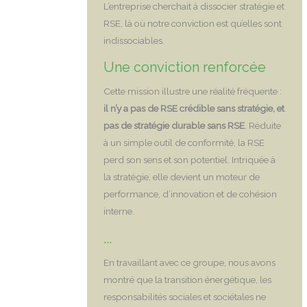
L’entreprise cherchait à dissocier stratégie et
RSE, là où notre conviction est qu’elles sont
indissociables.
Une conviction renforcée
Cette mission illustre une réalité fréquente :
il n’y a pas de RSE crédible sans stratégie, et
pas de stratégie durable sans RSE
. Réduite
à un simple outil de conformité, la RSE
perd son sens et son potentiel. Intriquée à
la stratégie, elle devient un moteur de
performance, d’innovation et de cohésion
interne.
...
En travaillant avec ce groupe, nous avons
montré que la transition énergétique, les
responsabilités sociales et sociétales ne