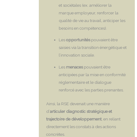
et sociétales (ex. améliorer la
marque employeur, renforcer la
qualité de vie au travail, anticiper les
besoins en compétences).
Les
opportunités
pouvaient être
saisies via la transition énergétique et
l’innovation sociale.
Les
menaces
pouvaient être
anticipées par la mise en conformité
réglementaire et le dialogue
renforcé avec les parties prenantes.
Ainsi, la RSE devenait une manière
d’
articuler diagnostic stratégique et
trajectoire de développement
, en reliant
directement les constats à des actions
concrètes.