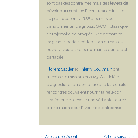
sont pas des contraintes mais des
leviers de
développement
. De l’acculturation initiale
au plan d’action, la RSE a permis de
transformer un diagnostic SWOT classique
en trajectoire de progrès. Une démarche
exigeante, parfois déstabilisante, mais qui
ouvre la voie à une performance durable et
partagée.
Florent Saclier
et
Thierry Coulmain
ont
mené cette mission en 2023. Au-delà du
diagnostic, elle a démontré que les écueils
rencontrés pouvaient nourrir la réflexion
stratégique et devenir une véritable source
d’inspiration pour l’avenir de l’entreprise.
←
Article précédent
Article suivant
→