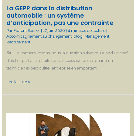
d’anticipation,
La GEPP dans la distribution
pas
automobile : un système
une
d’anticipation, pas une contrainte
contrainte
Par
Florent Saclier
|
17 juin 2026
|
4 minutes de lecture
|
Accompagnement au changement
,
blog
,
Management
,
Recrutement
©L.E.A Partners Posons-nous la question suivante. Quand un chef
d’atelier part à la retraite sans successeur formé, quand un
technicien expert quitte l’entreprise en emportant
Lire la suite »
Maintenance
automobile
et