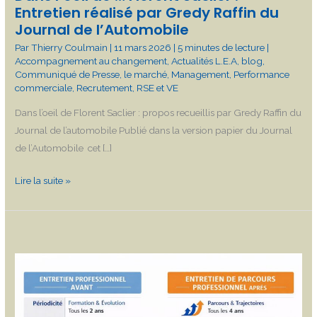
Entretien réalisé par Gredy Raffin du
Journal
Journal de l’Automobile
de
Par
Thierry Coulmain
|
11 mars 2026
|
5 minutes de lecture
|
l’Automobile
Accompagnement au changement
,
Actualités L.E.A
,
blog
,
Communiqué de Presse
,
le marché
,
Management
,
Performance
commerciale
,
Recrutement
,
RSE et VE
Dans l’oeil de Florent Saclier : propos recueillis par Gredy Raffin du
Journal de l’automobile Publié dans la version papier du Journal
de l’Automobile cet […]
Lire la suite »
Quand
une
obligation
légale