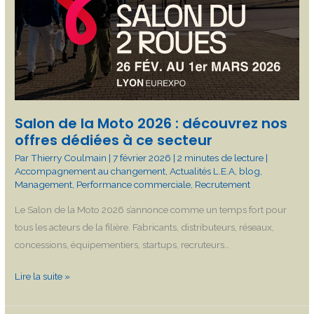
Salon de la Moto 2026 : découvrez nos
offres dédiées à ce secteur
Par
Thierry Coulmain
|
7 février 2026
|
2 minutes de lecture
|
Accompagnement au changement
,
Actualités L.E.A
,
blog
,
Management
,
Performance commerciale
,
Recrutement
Le Salon de la Moto 2026 s’annonce comme un temps fort pour
tous les acteurs de la filière. Fabricants, distributeurs, réseaux,
concessions, équipementiers, startups, recruteurs…
Lire la suite »