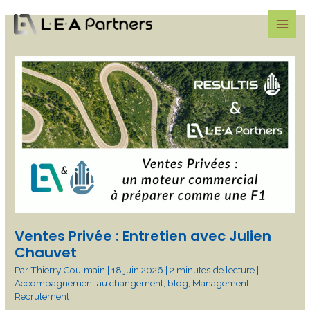
Aller
au
contenu
Ventes
Privée
:
Entretien
avec
Julien
Chauvet
Ventes Privée : Entretien avec Julien
Chauvet
Par
Thierry Coulmain
|
18 juin 2026
|
2 minutes de lecture
|
Accompagnement au changement
,
blog
,
Management
,
Recrutement