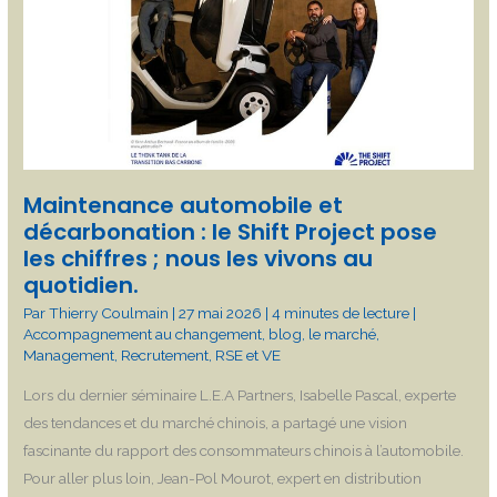
décarbonation
:
le
Shift
Project
pose
les
Maintenance automobile et
chiffres
décarbonation : le Shift Project pose
;
les chiffres ; nous les vivons au
nous
quotidien.
les
Par
Thierry Coulmain
|
27 mai 2026
|
4 minutes de lecture
|
vivons
Accompagnement au changement
,
blog
,
le marché
,
au
Management
,
Recrutement
,
RSE et VE
quotidien.
Lors du dernier séminaire L.E.A Partners, Isabelle Pascal, experte
des tendances et du marché chinois, a partagé une vision
fascinante du rapport des consommateurs chinois à l’automobile.
Pour aller plus loin, Jean-Pol Mourot, expert en distribution