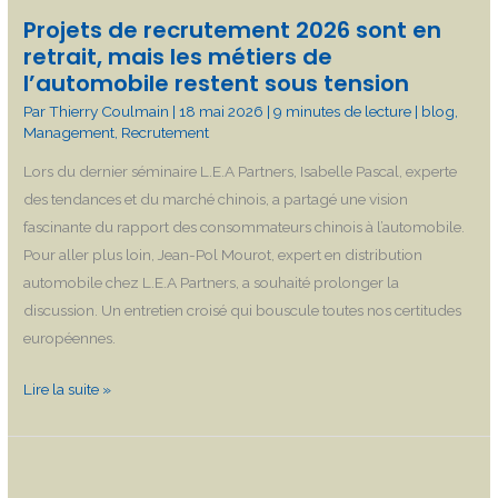
de
Projets de recrutement 2026 sont en
l’automobile
retrait, mais les métiers de
l’automobile restent sous tension
restent
sous
Par
Thierry Coulmain
|
18 mai 2026
|
9 minutes de lecture
|
blog
,
Management
,
Recrutement
tension
Lors du dernier séminaire L.E.A Partners, Isabelle Pascal, experte
des tendances et du marché chinois, a partagé une vision
fascinante du rapport des consommateurs chinois à l’automobile.
Pour aller plus loin, Jean-Pol Mourot, expert en distribution
automobile chez L.E.A Partners, a souhaité prolonger la
discussion. Un entretien croisé qui bouscule toutes nos certitudes
européennes.
Lire la suite »