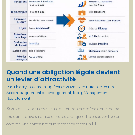
légale
devient
un
levier
d’attractivité
Quand une obligation légale devient
un levier d’attractivité
Par
Thierry Coulmain
|
19 février 2026
|
7 minutes de lecture
|
Accompagnement au changement
,
blog
,
Management
,
Recrutement
© 2026 LEA Partners/Chatgpt L’entretien professionnel n’a pas
toujours trouvé sa place dans les pratiques, trop souvent vécu
comme une contrainte et rarement comme un […]