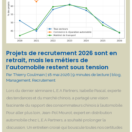
sont
en
retrait,
mais
les
métiers
de
Projets de recrutement 2026 sont en
l’automobile
retrait, mais les métiers de
l’automobile restent sous tension
restent
sous
Par
Thierry Coulmain
|
18 mai 2026
|
9 minutes de lecture
|
blog
,
Management
,
Recrutement
tension
Lors du dernier séminaire L.E.A Partners, Isabelle Pascal, experte
des tendances et du marché chinois, a partagé une vision
fascinante du rapport des consommateurs chinois à l’automobile.
Pour aller plus loin, Jean-Pol Mourot, expert en distribution
automobile chez L.E.A Partners, a souhaité prolonger la
discussion. Un entretien croisé qui bouscule toutes nos certitudes