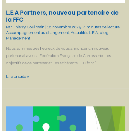
L.E.A Partners, nouveau partenaire de
la FFC
Par
Thierry Coulmain
|
18 novembre 2025
|
4 minutes de lecture
|
Accompagnement au changement
,
Actualités L.E.A
,
blog
,
Management
Nous sommes très heureux de vous annoncer un nouveau
partenariat avec la Fédération Française de Carrosserie. Les
objectifs de ce partenariat Les adhérents FFC font […]
Lire la suite »
Baromètre
RH
: