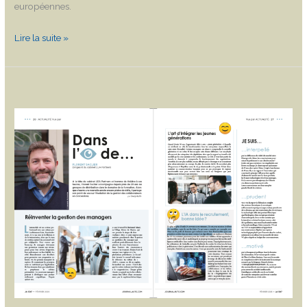
européennes.
Lire la suite »
Dans
l’oeil
de
…
Florent
Saclier
:
Entretien
réalisé
par
Gredy
Raffin