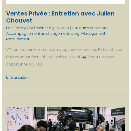
Ventes Privée : Entretien avec Julien
Chauvet
Par
Thierry Coulmain
|
18 juin 2026
|
2 minutes de lecture
|
Accompagnement au changement
,
blog
,
Management
,
Recrutement
VP : un moteur commercial à préparer comme une F1 Les Ventes
Privées ne s’arrêtent plus au Véhicule Neuf.
Et c’est une vraie
opportunité pour […]
Lire la suite »
La
GEPP
dans