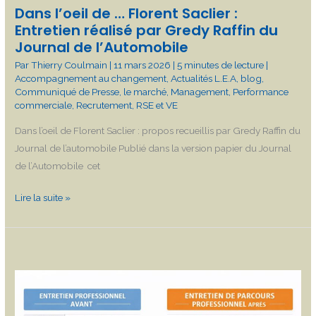
Dans l’oeil de … Florent Saclier :
du
Entretien réalisé par Gredy Raffin du
Journal
Journal de l’Automobile
de
Par
Thierry Coulmain
|
11 mars 2026
|
5 minutes de lecture
|
l’Automobile
Accompagnement au changement
,
Actualités L.E.A
,
blog
,
Communiqué de Presse
,
le marché
,
Management
,
Performance
commerciale
,
Recrutement
,
RSE et VE
Dans l’oeil de Florent Saclier : propos recueillis par Gredy Raffin du
Journal de l’automobile Publié dans la version papier du Journal
de l’Automobile cet
Lire la suite »
Quand
une
obligation