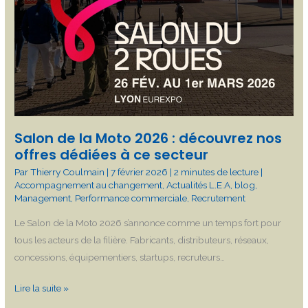
Salon de la Moto 2026 : découvrez nos
offres dédiées à ce secteur
Par
Thierry Coulmain
|
7 février 2026
|
2 minutes de lecture
|
Accompagnement au changement
,
Actualités L.E.A
,
blog
,
Management
,
Performance commerciale
,
Recrutement
Le Salon de la Moto 2026 s’annonce comme un temps fort pour
tous les acteurs de la filière. Fabricants, distributeurs, réseaux,
concessions, équipementiers, startups, recruteurs…
Lire la suite »