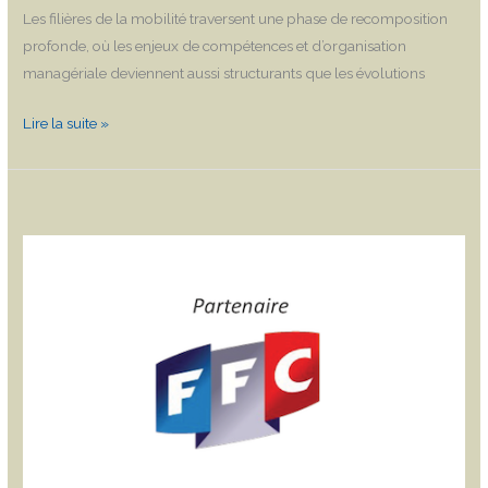
Les filières de la mobilité traversent une phase de recomposition
profonde, où les enjeux de compétences et d’organisation
managériale deviennent aussi structurants que les évolutions
Lire la suite »
L.E.A
Partners,
nouveau
partenaire
de
la
FFC