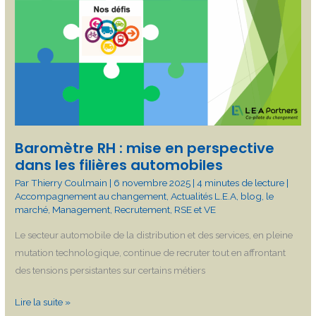
mise
en
perspective
dans
les
filières
automobiles
Baromètre RH : mise en perspective
dans les filières automobiles
Par
Thierry Coulmain
|
6 novembre 2025
|
4 minutes de lecture
|
Accompagnement au changement
,
Actualités L.E.A
,
blog
,
le
marché
,
Management
,
Recrutement
,
RSE et VE
Le secteur automobile de la distribution et des services, en pleine
mutation technologique, continue de recruter tout en affrontant
des tensions persistantes sur certains métiers
Lire la suite »