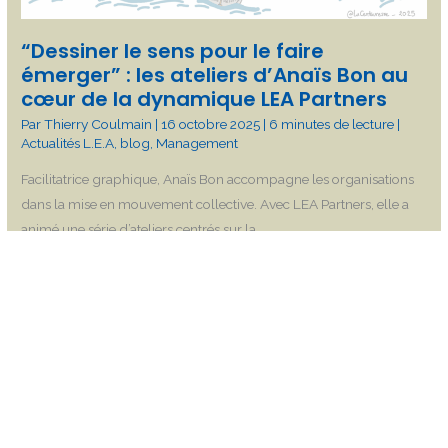
les
ateliers
“Dessiner le sens pour le faire
d’Anaïs
émerger” : les ateliers d’Anaïs Bon au
Bon
cœur de la dynamique LEA Partners
au
Par
Thierry Coulmain
|
16 octobre 2025
|
6 minutes de lecture
|
cœur
Actualités L.E.A
,
blog
,
Management
de
la
Facilitatrice graphique, Anaïs Bon accompagne les organisations
dynamique
dans la mise en mouvement collective. Avec LEA Partners, elle a
LEA
animé une série d’ateliers centrés sur la
Partners
Lire la suite »
Une
flottille
en