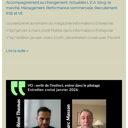
Accompagnement au changement
,
Actualités L.E.A
,
blog
,
le
marché
,
Management
,
Performance commerciale
,
Recrutement
,
RSE et VE
couverture et sommaire du magazine Informations Entreprise
n°197 janvier à mars 2026 Publié dans Informations Entreprise
n°197 (édition janvier–mars 2026), cet entretien croisé avec Florent
Lire la suite »
VO
:
sortir
de
l’instinct,
entrer
dans