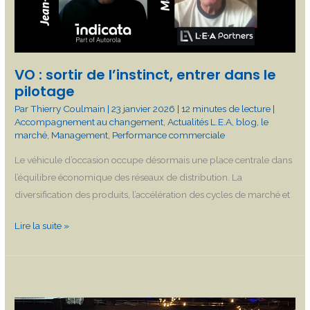
le
pilotage
VO : sortir de l’instinct, entrer dans le
pilotage
Par
Thierry Coulmain
|
23 janvier 2026
|
12 minutes de lecture
|
Accompagnement au changement
,
Actualités L.E.A
,
blog
,
le
marché
,
Management
,
Performance commerciale
Le véhicule d’occasion occupe désormais une place centrale dans
l’équilibre économique des réseaux de distribution. La
diversification des produits, l’accélération des cycles de marché et
Lire la suite »
LEA