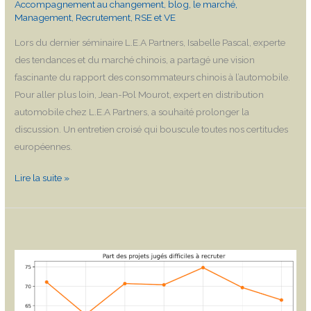
Accompagnement au changement
,
blog
,
le marché
,
au
Management
,
Recrutement
,
RSE et VE
quotidien.
Lors du dernier séminaire L.E.A Partners, Isabelle Pascal, experte
des tendances et du marché chinois, a partagé une vision
fascinante du rapport des consommateurs chinois à l’automobile.
Pour aller plus loin, Jean-Pol Mourot, expert en distribution
automobile chez L.E.A Partners, a souhaité prolonger la
discussion. Un entretien croisé qui bouscule toutes nos certitudes
européennes.
Lire la suite »
Projets
de
recrutement
2026