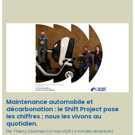
Maintenance
automobile
et
décarbonation
:
le
Shift
Project
pose
les
Maintenance automobile et
chiffres
décarbonation : le Shift Project pose
;
les chiffres ; nous les vivons au
nous
quotidien.
les
Par
Thierry Coulmain
|
27 mai 2026
|
4 minutes de lecture
|
vivons