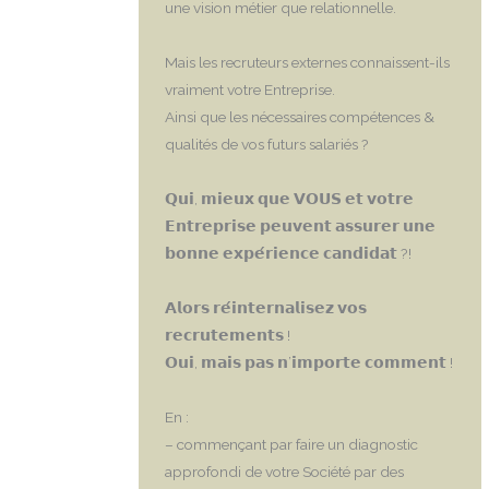
une vision métier que relationnelle.
Mais les recruteurs externes connaissent-ils
vraiment votre Entreprise.
Ainsi que les nécessaires compétences &
qualités de vos futurs salariés ?
𝗤𝘂𝗶, 𝗺𝗶𝗲𝘂𝘅 𝗾𝘂𝗲 𝗩𝗢𝗨𝗦 𝗲𝘁 𝘃𝗼𝘁𝗿𝗲
𝗘𝗻𝘁𝗿𝗲𝗽𝗿𝗶𝘀𝗲 𝗽𝗲𝘂𝘃𝗲𝗻𝘁 𝗮𝘀𝘀𝘂𝗿𝗲𝗿 𝘂𝗻𝗲
𝗯𝗼𝗻𝗻𝗲 𝗲𝘅𝗽𝗲́𝗿𝗶𝗲𝗻𝗰𝗲 𝗰𝗮𝗻𝗱𝗶𝗱𝗮𝘁 ?!
𝗔𝗹𝗼𝗿𝘀 𝗿𝗲́𝗶𝗻𝘁𝗲𝗿𝗻𝗮𝗹𝗶𝘀𝗲𝘇 𝘃𝗼𝘀
𝗿𝗲𝗰𝗿𝘂𝘁𝗲𝗺𝗲𝗻𝘁𝘀 !
𝗢𝘂𝗶, 𝗺𝗮𝗶𝘀 𝗽𝗮𝘀 𝗻’𝗶𝗺𝗽𝗼𝗿𝘁𝗲 𝗰𝗼𝗺𝗺𝗲𝗻𝘁 !
En :
– commençant par faire un diagnostic
approfondi de votre Société par des