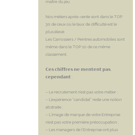
maître du jeu.
Nos métiers après-vente sont dans le TOP
30 de ceux où le taux de difficulté est le
plus élevé.
Les Carrossiers / Peintres automobiles sont
même dans le TOP 10 de ce même
classement.
𝗖𝗲𝘀 𝗰𝗵𝗶𝗳𝗳𝗿𝗲𝘀 𝗻𝗲 𝗺𝗲𝗻𝘁𝗲𝗻𝘁 𝗽𝗮𝘀,
𝗰𝗲𝗽𝗲𝗻𝗱𝗮𝗻𝘁 :
– Le recrutement n’est pas votre métier ;
– L’expérience “candidat” reste une notion
abstraite ;
– L’image de marque de votre Entreprise
n’est pas votre première préoccupation ;
– Les managers de l’Entreprise ont plus