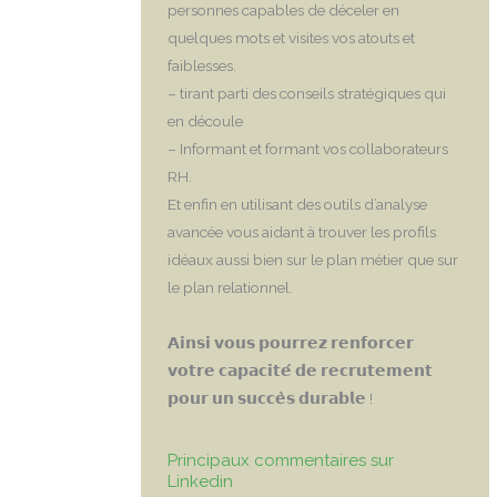
personnes capables de déceler en
quelques mots et visites vos atouts et
faiblesses.
– tirant parti des conseils stratégiques qui
en découle
– Informant et formant vos collaborateurs
RH.
Et enfin en utilisant des outils d’analyse
avancée vous aidant à trouver les profils
idéaux aussi bien sur le plan métier que sur
le plan relationnel.
𝗔𝗶𝗻𝘀𝗶 𝘃𝗼𝘂𝘀 𝗽𝗼𝘂𝗿𝗿𝗲𝘇 𝗿𝗲𝗻𝗳𝗼𝗿𝗰𝗲𝗿
𝘃𝗼𝘁𝗿𝗲 𝗰𝗮𝗽𝗮𝗰𝗶𝘁𝗲́ 𝗱𝗲 𝗿𝗲𝗰𝗿𝘂𝘁𝗲𝗺𝗲𝗻𝘁
𝗽𝗼𝘂𝗿 𝘂𝗻 𝘀𝘂𝗰𝗰𝗲̀𝘀 𝗱𝘂𝗿𝗮𝗯𝗹𝗲 !
Principaux commentaires sur
Linkedin