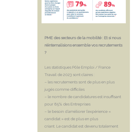
PME des secteurs de la mobilité : Et si nous
réinternalisions ensemble vos recrutements
?
Les statistiques Pôle Emploi / France
Travail de 2023 sont claires :
– les recrutements sont de plus en plus
jugés comme difficiles
– le nombre de candidatures est insuffisant
pour 85% des Entreprises
– le besoin d’améliorer l’expérience «
candidat » est de plus en plus
criant. Le candidat est devenu totalement