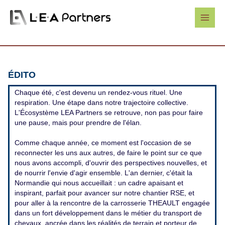
A
l
l
e
r
a
u
c
o
n
t
ÉDITO
e
n
u
Chaque été, c'est devenu un rendez-vous rituel. Une
respiration. Une étape dans notre trajectoire collective.
L'Écosystème LEA Partners se retrouve, non pas pour faire
une pause, mais pour prendre de l'élan.
Comme chaque année, ce moment est l'occasion de se
reconnecter les uns aux autres, de faire le point sur ce que
nous avons accompli, d'ouvrir des perspectives nouvelles, et
de nourrir l'envie d'agir ensemble. L'an dernier, c'était la
Normandie qui nous accueillait : un cadre apaisant et
inspirant, parfait pour avancer sur notre chantier RSE, et
pour aller à la rencontre de la carrosserie THEAULT engagée
dans un fort développement dans le métier du transport de
chevaux, ancrée dans les réalités de terrain et porteur de