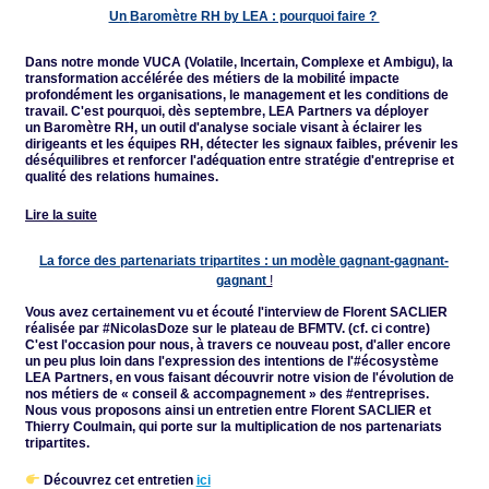
Un
B
aromètre RH by LEA : pourquoi faire ?
Dans notre monde VUCA (Volatile, Incertain, Complexe et Ambigu), la
transformation accélérée des métiers de la mobilité impacte
profondément les organisations, le management et les conditions de
travail. C'est pourquoi, dès septembre, LEA Partners va déployer
un Baromètre RH, un outil d'analyse sociale visant à éclairer les
dirigeants et les équipes RH, détecter les signaux faibles, prévenir les
déséquilibres et renforcer l'adéquation entre stratégie d'entreprise et
qualité des relations humaines.
Lire la suite
La force des partenariats tripartites : un modèle gagnant-gagnant-
gagnant
!
Vous avez certainement vu et écouté l'interview de Florent SACLIER
réalisée par #NicolasDoze sur le plateau de BFMTV. (cf. ci contre)
C'est l'occasion pour nous, à travers ce nouveau post, d'aller encore
un peu plus loin dans l'expression des intentions de l'#écosystème
LEA Partners, en vous faisant découvrir notre vision de l'évolution de
nos métiers de « conseil & accompagnement » des #entreprises.
Nous vous proposons ainsi un entretien entre Florent SACLIER et
Thierry Coulmain, qui porte sur la multiplication de nos partenariats
tripartites.
Découvrez cet entretien
ici