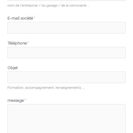
nom de l'entreprise / du garage / de la carrosserie ...
E-mail société
*
E
Téléphone
*
-
m
a
Objet
i
l
*
Formation, accompagnement, renseignements ...
*
message
*