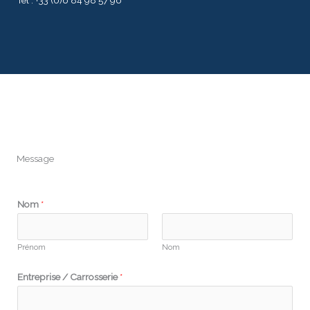
Tel : +33 (0)6 84 98 57 96
Message
Nom
*
Prénom
Nom
Entreprise / Carrosserie
*