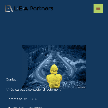
Aller
au
contenu
Contact
N’hésitez pas à contacter directement:
Florent Saclier – CEO